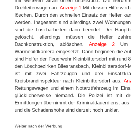
mit weiteren Strahlrohren unterstützt. Die Beruf
Drehleiterwagen an.
Anzeige 1
Mit dessen Hilfe wird
löschen. Durch den schnellen Einsatz der Helfer ka
werden. Insgesamt sind allerdings zwei Wohnunge
sind die Löscharbeiten dann beendet. Der Hauptb
gelöscht, allerdings müssen die Helfer zahlr
Dachkonstruktion, ablöschen.
Anzeige 2
Um di
Wärmebildkamera eingesetzt. Dann beginnen die Au
sind Helfer der Feuerwehr Kleinblittersdorf mit rund
den Löschbezirken Bliesransbach, Kleinblittersdorf-
ist mit zwei Fahrzeugen und drei Einsatzkr
Kreisbrandinspekteur nach Kleinblittersdorf aus.
An
Rettungswagen und einem Notarztfahrzeug im Einsa
glücklicherweise niemand. Die Polizei ist mit 
Ermittlungen übernimmt der Kriminaldauerdienst aus
und die Schadenshöhe sind derzeit noch unklar.
Weiter nach der Werbung