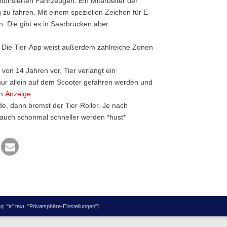
torisierten Fahrzeugen. Ein Mitarbeiter der
zu fahren. Mit einem speziellen Zeichen für E-
. Die gibt es in Saarbrücken aber
. Die Tier-App weist außerdem zahlreiche Zonen
von 14 Jahren vor, Tier verlangt ein
nur allein auf dem Scooter gefahren werden und
n.
Anzeige
e, dann bremst der Tier-Roller. Je nach
auch schonmal schneller werden *hust*
="a" text="Privatsphäre-Einstellungen"]