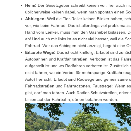
Helm:
Der Gesetzgeber schreibt keinen vor, Tier auch nic
üblicherweise keinen dabei, wenn man spontan einen Scoo
Abbiegen:
Weil die Tier-Roller keinen Blinker haben, s
vor, wie beim Fahrrad. Das ist allerdings viel problemat
Hand vom Lenker, muss man den Gashebel loslassen. Der
ab! Und auch mit links ist es nicht viel besser, weil die Sc
Fahrrad. Wer das Abbiegen nicht anzeigt, begeht eine Or
Erlaubte Wege:
Das ist echt kniffelig. Erlaubt sind zun
Autobahnen und Kraftfahrstraßen. Verboten ist das Fahr
aufgestellt ist und wo Radfahren verboten ist. Zusätzlic
nicht fahren, wo ein Verbot für mehrspurige Kraftfahrze
Auto) herrscht. Erlaubt sind Radwege und gemeinsame 
Fahrradstraßen und Fahrradzonen. Faustregel: Wenn es e
gibt, darf man fahren. Auch Radler-Schutzstreifen, erke
Linien auf der Fahrbahn, dürfen befahren werden.