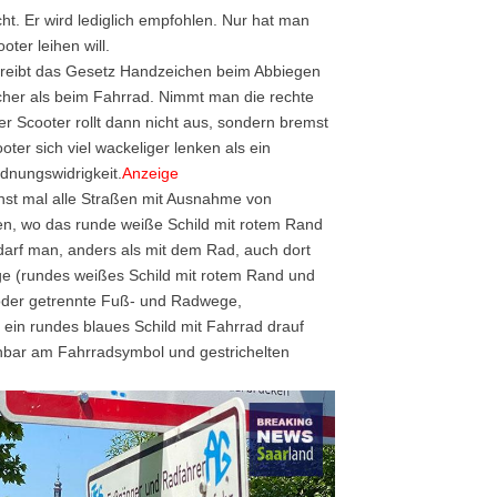
ht. Er wird lediglich empfohlen. Nur hat man
ter leihen will.
chreibt das Gesetz Handzeichen beim Abbiegen
ischer als beim Fahrrad. Nimmt man die rechte
 Scooter rollt dann nicht aus, sondern bremst
ooter sich viel wackeliger lenken als ein
dnungswidrigkeit.
Anzeige
ächst mal alle Straßen mit Ausnahme von
en, wo das runde weiße Schild mit rotem Rand
h darf man, anders als mit dem Rad, auch dort
uge (rundes weißes Schild mit rotem Rand und
oder getrennte Fuß- und Radwege,
in rundes blaues Schild mit Fahrrad drauf
nnbar am Fahrradsymbol und gestrichelten