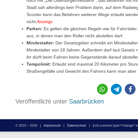
noch mit „Die Oberbürgermeisterin“, das Befahren mit mo
Stadt sah allerdings kein Problem darin, auf dem Radweg 
Scooter kann das Befahren weiterer Wege erlaubt werden
nicht.
Anzeige
Parken:
Es gelten die gleichen Regeln wie für Fahrräder
aus, in denen man den Roller nicht abstellen darf.
Mindestalter:
Der Gesetzgeber schreibt ein Mindestalter 
Mindestalter von 18 Jahren. Außerdem darf laut Gesetz 
ihr dürft beim Fahren keine Gegenstände darauf abstelle
Tempolimit:
Erlaubt sind maximal 20 Kilometer pro Stund
Straßengefälle und Gewicht des Fahrers kann man aber 
393
Veröffentlicht unter
Saarbrücken
© 2015 – 2026 |
Impressum
|
Datenschutz
| [rcb-consent type="change" tag