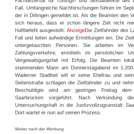
Fachdezernat für Tötungs- und Sexualdelikte des 
Fall. Umfangreiche Nachforschungen führen im Septe
der in Dillingen gemeldet ist. Als die Beamten den V
sich heraus, dass er schon längere Zeit nicht m
Haftbefehl ausgestellt.
Anzeige
Die Zielfahnder des 
Fall und leiten aufwändige Ermittlungen ein. Die Zi
untergetauchten Personen. Sie arbeiten im Ve
Zahlungsverkehre, ermitteln im persönlichen Um
Vergewaltigungsfall mit Erfolg. Die Beamten lok
stammenden Mann am Donnerstagabend im 1.200-
Waderner Stadtteil will er seine Ehefrau und sei
Seitenstraße schlagen die Zielfahnder zu und neh
Beschuldigte wird am gestrigen Freitag dem E
Saarbrücken vorgeführt. Nach Verkündung d
Untersuchungshaft in die Justizvollzugsanstalt Saa
Dort wartet er nun auf seinen Prozess.
Weiter nach der Werbung