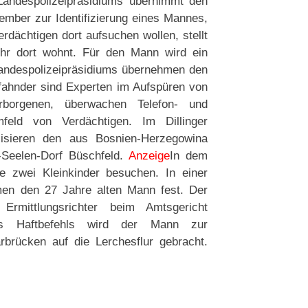
Landespolizeipräsidiums übernimmt den
mber zur Identifizierung eines Mannes,
erdächtigen dort aufsuchen wollen, stellt
ehr dort wohnt. Für den Mann wird ein
Landespolizeipräsidiums übernehmen den
elfahnder sind Experten im Aufspüren von
rborgenen, überwachen Telefon- und
feld von Verdächtigen. Im Dillinger
alisieren den aus Bosnien-Herzegowina
Seelen-Dorf Büschfeld.
Anzeige
In dem
ne zwei Kleinkinder besuchen. In einer
men den 27 Jahre alten Mann fest. Der
rmittlungsrichter beim Amtsgericht
es Haftbefehls wird der Mann zur
rbrücken auf die Lerchesflur gebracht.