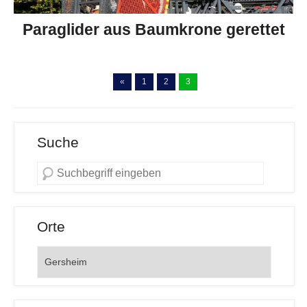
Paraglider aus Baumkrone gerettet
«
1
2
3
Suche
Orte
Orte