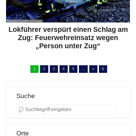
Lokführer verspürt einen Schlag am
Zug: Feuerwehreinsatz wegen
„Person unter Zug“
1
2
3
4
5
...
»
6
Suche
Orte