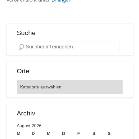
Suche
Orte
Orte
Archiv
August 2026
M
D
M
D
F
S
S