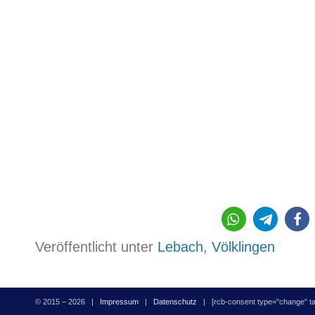
24
Veröffentlicht unter
Lebach
,
Völklingen
© 2015 – 2026 |
Impressum
|
Datenschutz
| [rcb-consent type="change" tag