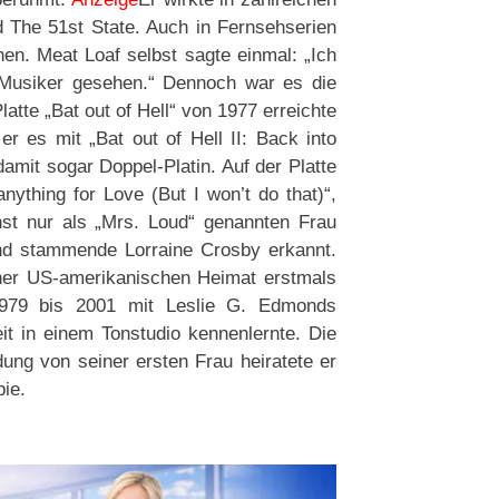
d The 51st State. Auch in Fernsehserien
en. Meat Loaf selbst sagte einmal: „Ich
Musiker gesehen.“ Dennoch war es die
atte „Bat out of Hell“ von 1977 erreichte
er es mit „Bat out of Hell II: Back into
damit sogar Doppel-Platin. Auf der Platte
nything for Love (But I won’t do that)“,
hst nur als „Mrs. Loud“ genannten Frau
and stammende Lorraine Crosby erkannt.
einer US-amerikanischen Heimat erstmals
1979 bis 2001 mit Leslie G. Edmonds
it in einem Tonstudio kennenlernte. Die
ng von seiner ersten Frau heiratete er
pie.