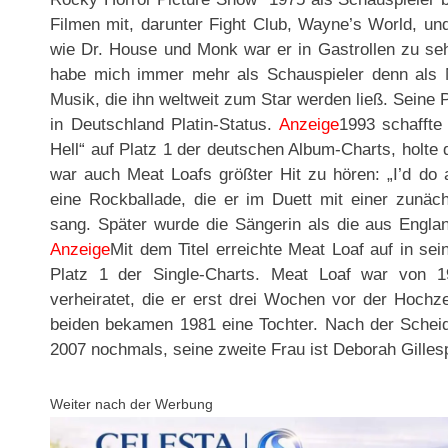
Filmen mit, darunter Fight Club, Wayne’s World, un
wie Dr. House und Monk war er in Gastrollen zu seh
habe mich immer mehr als Schauspieler denn als 
Musik, die ihn weltweit zum Star werden ließ. Seine Pl
in Deutschland Platin-Status.
Anzeige
1993 schaffte 
Hell“ auf Platz 1 der deutschen Album-Charts, holte 
war auch Meat Loafs größter Hit zu hören: „I’d do a
eine Rockballade, die er im Duett mit einer zunäc
sang. Später wurde die Sängerin als die aus Engl
Anzeige
Mit dem Titel erreichte Meat Loaf auf in s
Platz 1 der Single-Charts. Meat Loaf war von 
verheiratet, die er erst drei Wochen vor der Hochze
beiden bekamen 1981 eine Tochter. Nach der Scheidu
2007 nochmals, seine zweite Frau ist Deborah Gilles
Weiter nach der Werbung