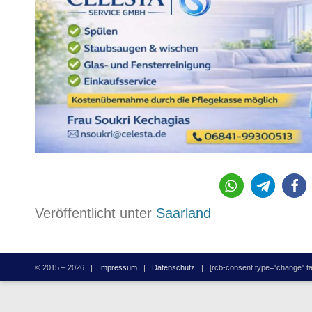
693
Veröffentlicht unter
Saarland
© 2015 – 2026 |
Impressum
|
Datenschutz
| [rcb-consent type="change" tag