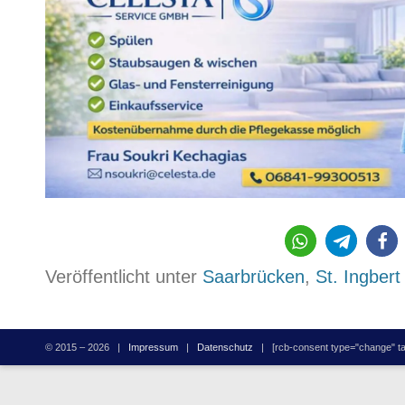
1427
Veröffentlicht unter
Saarbrücken
,
St. Ingbert
© 2015 – 2026 |
Impressum
|
Datenschutz
| [rcb-consent type="change" tag