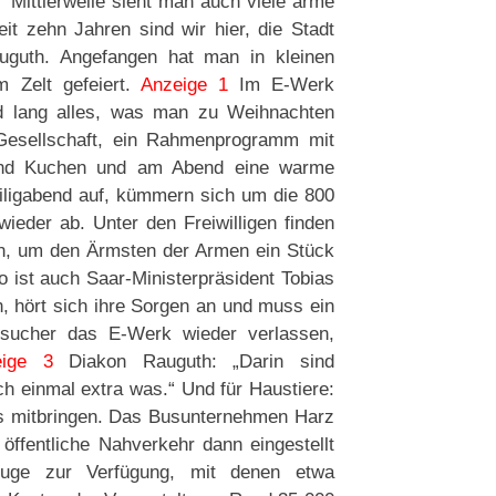
Mittlerweile sieht man auch viele arme
it zehn Jahren sind wir hier, die Stadt
Rauguth. Angefangen hat man in kleinen
 Zelt gefeiert.
Anzeige 1
Im E-Werk
 lang alles, was man zu Weihnachten
Gesellschaft, ein Rahmenprogramm mit
 und Kuchen und am Abend eine warme
eiligabend auf, kümmern sich um die 800
eder ab. Unter den Freiwilligen finden
fern, um den Ärmsten der Armen ein Stück
 ist auch Saar-Ministerpräsident Tobias
 hört sich ihre Sorgen an und muss ein
sucher das E-Werk wieder verlassen,
eige 3
Diakon Rauguth: „Darin sind
ch einmal extra was.“ Und für Haustiere:
as mitbringen. Das Busunternehmen Harz
öffentliche Nahverkehr dann eingestellt
zeuge zur Verfügung, mit denen etwa