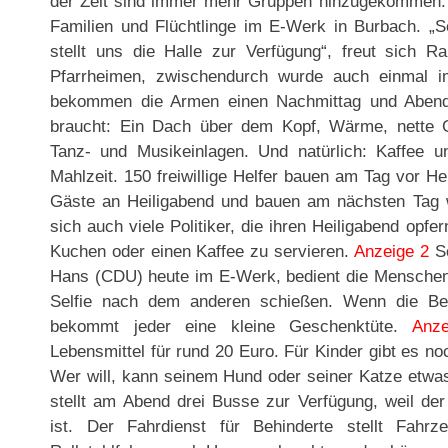
der Zeit sind immer mehr Gruppen hinzugekommen.“ 
Familien und Flüchtlinge im E-Werk in Burbach. „Se
stellt uns die Halle zur Verfügung“, freut sich 
Pfarrheimen, zwischendurch wurde auch einmal im
bekommen die Armen einen Nachmittag und Abend
braucht: Ein Dach über dem Kopf, Wärme, nette 
Tanz- und Musikeinlagen. Und natürlich: Kaffee
Mahlzeit. 150 freiwillige Helfer bauen am Tag vor H
Gäste an Heiligabend und bauen am nächsten Tag wi
sich auch viele Politiker, die ihren Heiligabend op
Kuchen oder einen Kaffee zu servieren.
Anzeige 2
So
Hans (CDU) heute im E-Werk, bedient die Menschen,
Selfie nach dem anderen schießen. Wenn die Be
bekommt jeder eine kleine Geschenktüte.
Anz
Lebensmittel für rund 20 Euro. Für Kinder gibt es no
Wer will, kann seinem Hund oder seiner Katze etw
stellt am Abend drei Busse zur Verfügung, weil der 
ist. Der Fahrdienst für Behinderte stellt Fahr