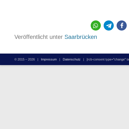
2177
Veröffentlicht unter
Saarbrücken
© 2015 – 2026 |
Impressum
|
Datenschutz
| [rcb-consent type="change" tag