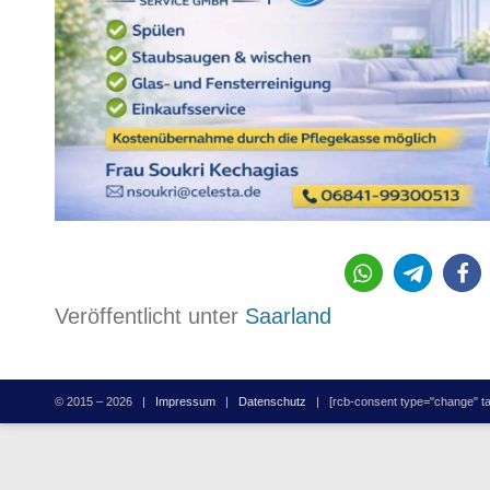
4
Veröffentlicht unter
Saarland
© 2015 – 2026 |
Impressum
|
Datenschutz
| [rcb-consent type="change" tag