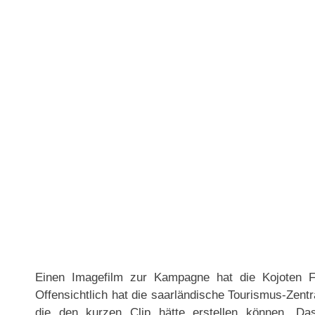
Einen Imagefilm zur Kampagne hat die Kojoten Fil
Offensichtlich hat die saarländische Tourismus-Zent
die den kurzen Clip hätte erstellen können. Da