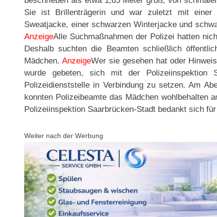
beschrieben als etwa 1,65 Meter groß, von schmaler 
Sie ist Brillenträgerin und war zuletzt mit eine
Sweatjacke, einer schwarzen Winterjacke und schw
Anzeige
Alle Suchmaßnahmen der Polizei hatten nich
Deshalb suchten die Beamten schließlich öffentli
Mädchen.
Anzeige
Wer sie gesehen hat oder Hinweis
wurde gebeten, sich mit der Polizeiinspektion 
Polizeidienststelle in Verbindung zu setzen. Am 
konnten Polizeibeamte das Mädchen wohlbehalten a
Polizeiinspektion Saarbrücken-Stadt bedankt sich für
Weiter nach der Werbung