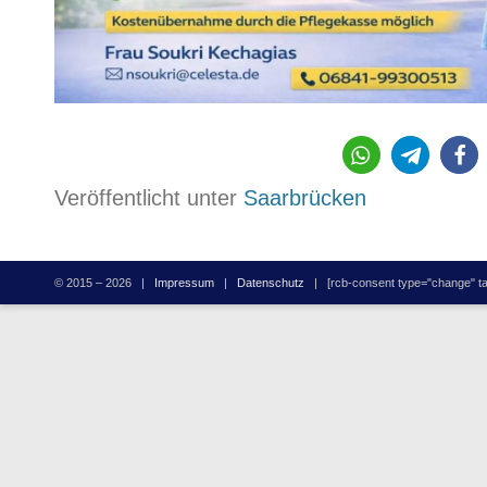
6441
Veröffentlicht unter
Saarbrücken
© 2015 – 2026 |
Impressum
|
Datenschutz
| [rcb-consent type="change" tag