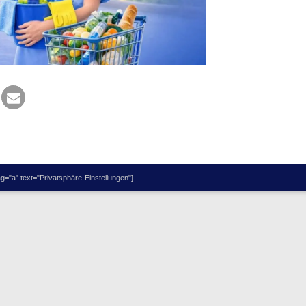
="a" text="Privatsphäre-Einstellungen"]