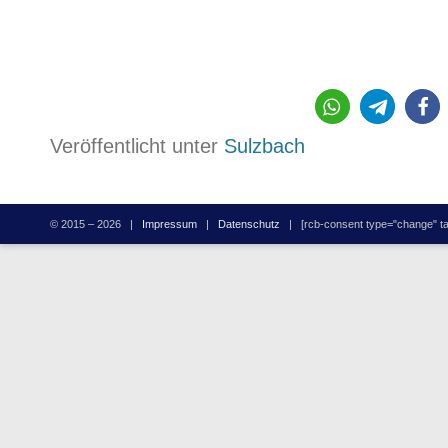
351
Veröffentlicht unter
Sulzbach
© 2015 – 2026 |
Impressum
|
Datenschutz
| [rcb-consent type="change" tag