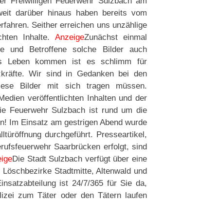
der Freiwilligen Feuerwehr Sulzbach am
weit darüber hinaus haben bereits vom
fahren. Seither erreichen uns unzählige
chten Inhalte.
Anzeige
Zunächst einmal
te und Betroffene solche Bilder auch
s Leben kommen ist es schlimm für
zkräfte. Wir sind in Gedanken bei den
iese Bilder mit sich tragen müssen.
dien veröffentlichten Inhalten und der
Die Feuerwehr Sulzbach ist rund um die
gen! Im Einsatz am gestrigen Abend wurde
ltüröffnung durchgeführt. Presseartikel,
erufsfeuerwehr Saarbrücken erfolgt, sind
ige
Die Stadt Sulzbach verfügt über eine
e Löschbezirke Stadtmitte, Altenwald und
insatzabteilung ist 24/7/365 für Sie da,
lizei zum Täter oder den Tätern laufen