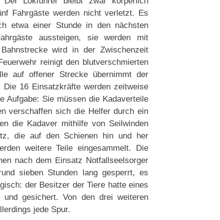
 Der Lokführer bleibt zwar körperlich
ünf Fahrgäste werden nicht verletzt. Es
ach etwa einer Stunde in den nächsten
ahrgäste aussteigen, sie werden mit
 Bahnstrecke wird in der Zwischenzeit
 Feuerwehr reinigt den blutverschmierten
le auf offener Strecke übernimmt der
 Die 16 Einsatzkräfte werden zeitweise
de Aufgabe: Sie müssen die Kadaverteile
n verschaffen sich die Helfer durch ein
en die Kadaver mithilfe von Seilwinden
z, die auf den Schienen hin und her
werden weitere Teile eingesammelt. Die
hen nach dem Einsatz Notfallseelsorger
rund sieben Stunden lang gesperrt, es
sch: der Besitzer der Tiere hatte eines
und gesichert. Von den drei weiteren
lerdings jede Spur.