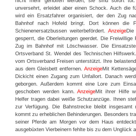
nicht mehr geholfen werden, sie sind sofort tot.
unversehrt, erleidet aber einen Schock. Auch die f
wird ein Ersatzfahrer organisiert, der den Zug n
Bahnhof nach Hofeld bringt. Dort können die F
Schienenersatzbussen weiterbefördert.
Anzeige
Die
gesperrt, die Oberleitungen geerdet. Die Freiwillige
Zug im Bahnhof mit Löschwasser. Die Einsatzstel
Ortsverband St. Wendel des Technischen Hilfswerk.
vom Ortsverband Freisen unterstützt. Ihre belasten
aus dem Gleisbett entfernen.
Anzeige
Mit Kettensäge
Dickicht einen Zugang zum Unfallort. Danach werd
geborgen. Außerdem kommt eine Lore zum Einsat
geschoben werden kann.
Anzeige
Mit ihrer Hilfe 
Helfer tragen dabei weiße Schutzanzüge. Ihnen ste
zur Verfügung. Die Bahnstrecke bleibt insgesamt 
kommt zu erheblichen Behinderungen. Besonders tragi
seiner Pferde am Morgen vor dem Haus entdeckt 
ausgebüxten Vierbeinern fehlte bis zu dem Unglück al