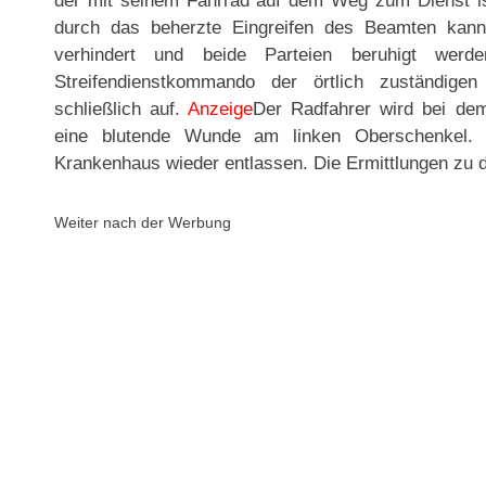
der mit seinem Fahrrad auf dem Weg zum Dienst ist
durch das beherzte Eingreifen des Beamten kann 
verhindert und beide Parteien beruhigt wer
Streifendienstkommando der örtlich zuständigen
schließlich auf.
Anzeige
Der Radfahrer wird bei dem 
eine blutende Wunde am linken Oberschenkel.
Krankenhaus wieder entlassen. Die Ermittlungen zu d
Weiter nach der Werbung