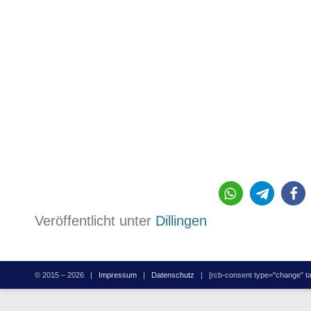
570
Veröffentlicht unter
Dillingen
© 2015 – 2026 |
Impressum
|
Datenschutz
| [rcb-consent type="change" tag