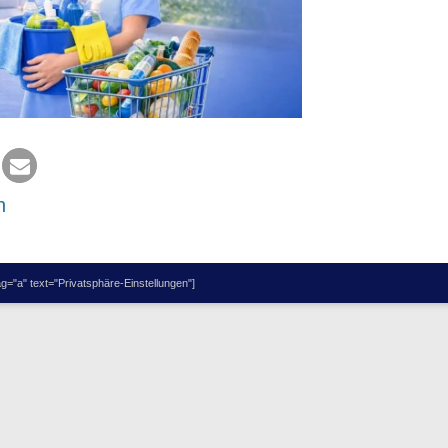
n
="a" text="Privatsphäre-Einstellungen"]