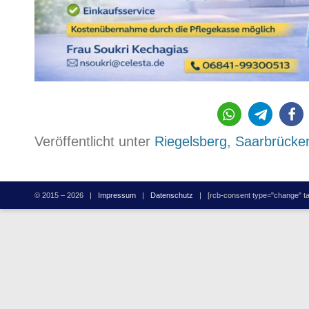
887
Veröffentlicht unter
Riegelsberg
,
Saarbrücke
© 2015 – 2026 |
Impressum
|
Datenschutz
| [rcb-consent type="change" tag