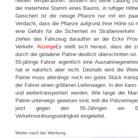
heißen Temperaturen. Sondern um seine Ladung zu 
der meterhohe Stamm eines Baums, in luftiger Höhe 
Gesichert ist die riesige Pflanze nur mit ein pa
Verdacht, dass die Pflanze aufgrund ihrer Höhe so n
eine Gefahr für die Sicherheit im Straßenverkehr
ziehen das Fahrzeug daraufhin an der Ecke Prov
Verkehr.
Anzeige
Es stellt sich heraus, dass die 
durch die geladene Palme deutlich überschritten ist
55-jährige Fahrer eigentlich eine Ausnahmegenehm
hat er natürlich aber nicht. Deshalb wird die Weite
Palme muss allerdings noch ein gutes Stück transp
der Fahrer einen größeren Lieferwagen. In den kann d
und weitertransportiert werden. Wie lange der Ma
Palme unterwegs gewesen sind, teilt die Polizeiinspek
jetzt gegen den 55-Jährigen ein Ermi
Verkehrsordnungswidrigkeit eingeleitet.
Weiter nach der Werbung