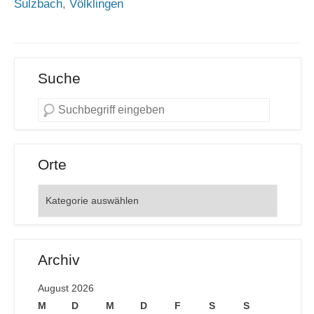
Sulzbach
,
Völklingen
Suche
Orte
Orte
Archiv
August 2026
M
D
M
D
F
S
S