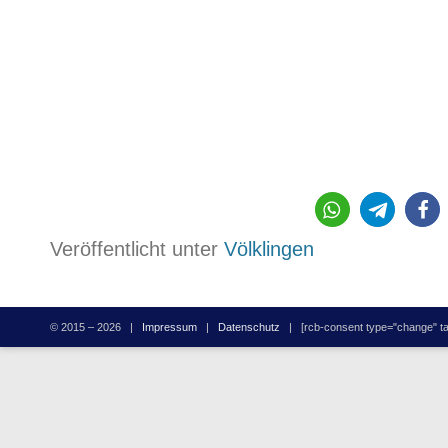
Veröffentlicht unter
Völklingen
© 2015 – 2026 |
Impressum
|
Datenschutz
| [rcb-consent type="change" tag