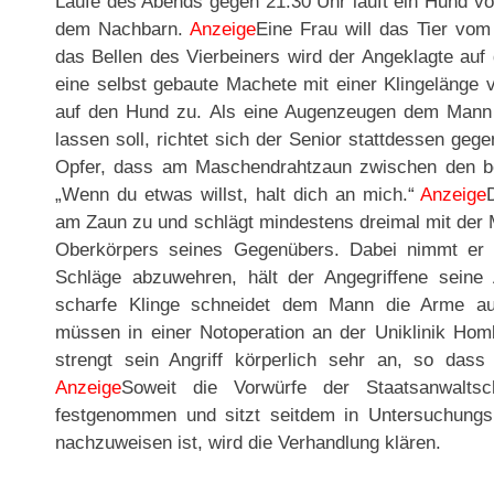
Laufe des Abends gegen 21.30 Uhr läuft ein Hund v
dem Nachbarn.
Anzeige
Eine Frau will das Tier vo
das Bellen des Vierbeiners wird der Angeklagte auf 
eine selbst gebaute Machete mit einer Klingelänge 
auf den Hund zu. Als eine Augenzeugen dem Mann z
lassen soll, richtet sich der Senior stattdessen geg
Opfer, dass am Maschendrahtzaun zwischen den bei
„Wenn du etwas willst, halt dich an mich.“
Anzeige
am Zaun zu und schlägt mindestens dreimal mit der 
Oberkörpers seines Gegenübers. Dabei nimmt er t
Schläge abzuwehren, hält der Angegriffene seine
scharfe Klinge schneidet dem Mann die Arme auf,
müssen in einer Notoperation an der Uniklinik Ho
strengt sein Angriff körperlich sehr an, so das
Anzeige
Soweit die Vorwürfe der Staatsanwalt
festgenommen und sitzt seitdem in Untersuchungs
nachzuweisen ist, wird die Verhandlung klären.