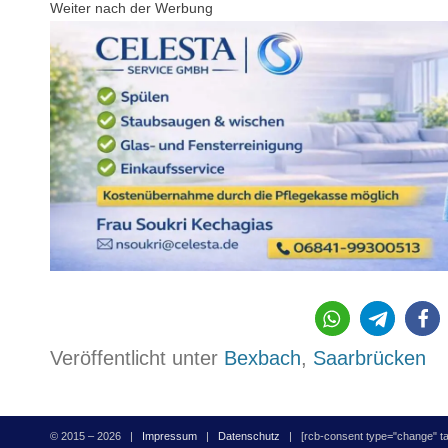
Weiter nach der Werbung
226
Veröffentlicht unter
Bexbach
,
Saarbrücken
© 2015 – 2026 |
Impressum
|
Datenschutz
| [rcb-consent type="change" tag