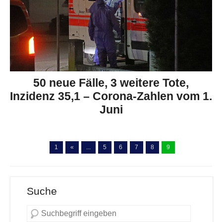
50 neue Fälle, 3 weitere Tote,
Inzidenz 35,1 – Corona-Zahlen vom 1.
Juni
1
«
...
5
6
7
8
9
Suche