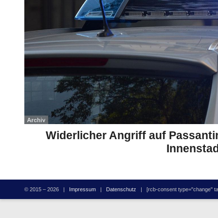
Widerlicher Angriff auf Passant
Innenstad
© 2015 – 2026 |
Impressum
|
Datenschutz
| [rcb-consent type="change" tag