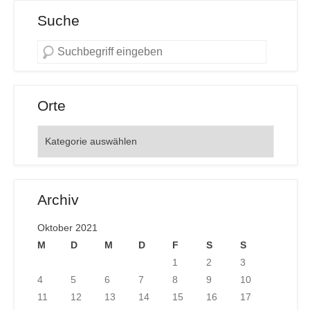
Suche
Orte
Orte
Archiv
Oktober 2021
M
D
M
D
F
S
S
1
2
3
4
5
6
7
8
9
10
11
12
13
14
15
16
17