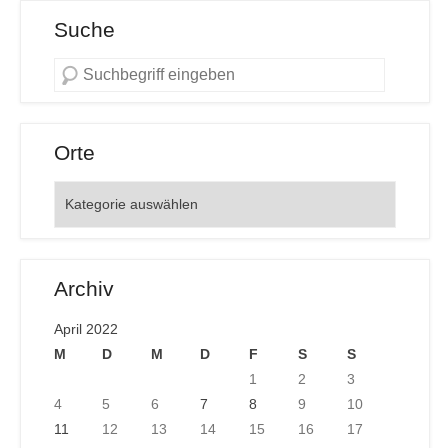
Suche
Orte
Orte
Archiv
April 2022
M
D
M
D
F
S
S
1
2
3
4
5
6
7
8
9
10
11
12
13
14
15
16
17