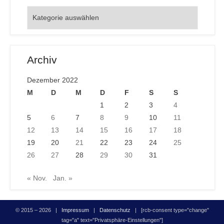
Orte
Archiv
Dezember 2022
M
D
M
D
F
S
S
1
2
3
4
5
6
7
8
9
10
11
12
13
14
15
16
17
18
19
20
21
22
23
24
25
26
27
28
29
30
31
« Nov.
Jan. »
© 2015 – 2026 |
Impressum
|
Datenschutz
| [rcb-consent type="change"
tag="a" text="Privatsphäre-Einstellungen"]