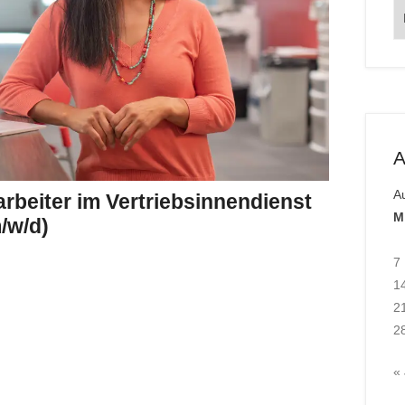
O
A
A
rbeiter im Vertriebsinnendienst
M
/w/d)
7
1
2
2
« 