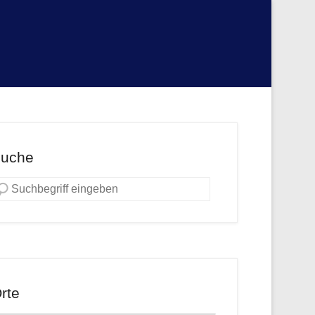
uche
rte