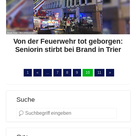
Von der Feuerwehr tot geborgen:
Seniorin stirbt bei Brand in Trier
1
«
...
7
8
9
10
11
»
Suche