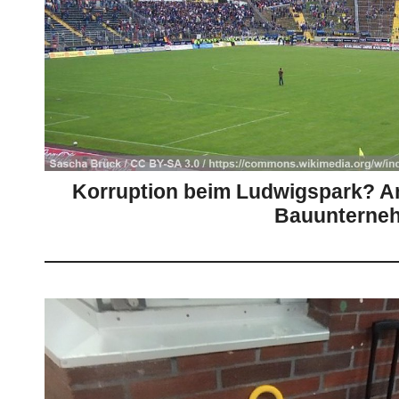
Korruption beim Ludwigspark? A
Bauunterne