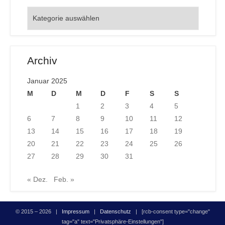
Orte
Archiv
Januar 2025
M
D
M
D
F
S
S
1
2
3
4
5
6
7
8
9
10
11
12
13
14
15
16
17
18
19
20
21
22
23
24
25
26
27
28
29
30
31
« Dez.
Feb. »
© 2015 – 2026 |
Impressum
|
Datenschutz
| [rcb-consent type="change"
tag="a" text="Privatsphäre-Einstellungen"]