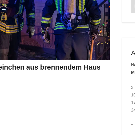
O
A
N
weinchen aus brennendem Haus
M
3
1
1
2
«