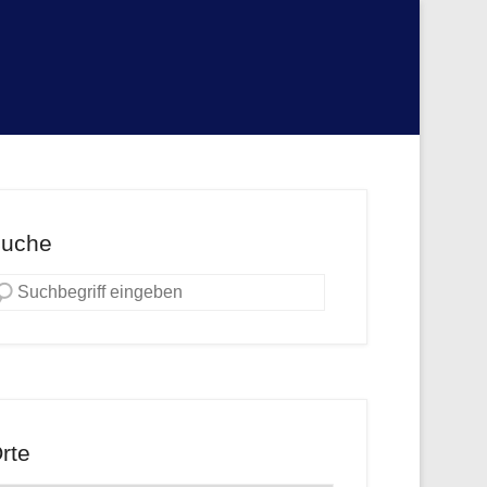
uche
rte