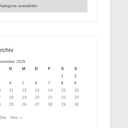
rte
rchiv
ovember 2025
D
M
D
F
S
S
1
2
4
5
6
7
8
9
0
11
12
13
14
15
16
7
18
19
20
21
22
23
4
25
26
27
28
29
30
 Okt.
Dez. »