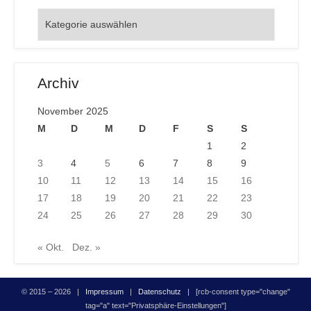
Orte
Archiv
November 2025
M
D
M
D
F
S
S
1
2
3
4
5
6
7
8
9
10
11
12
13
14
15
16
17
18
19
20
21
22
23
24
25
26
27
28
29
30
« Okt.
Dez. »
© 2015 – 2026 |
Impressum
|
Datenschutz
| [rcb-consent type="change"
tag="a" text="Privatsphäre-Einstellungen"]