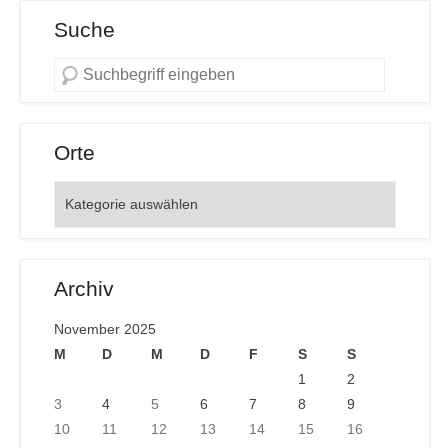
Suche
Orte
Orte
Archiv
November 2025
M
D
M
D
F
S
S
1
2
3
4
5
6
7
8
9
10
11
12
13
14
15
16