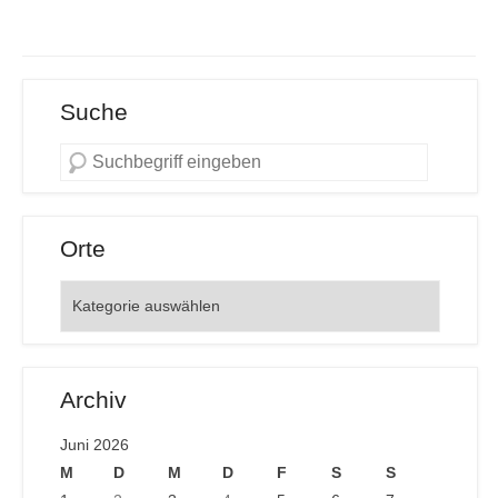
Suche
Orte
Orte
Archiv
Juni 2026
M
D
M
D
F
S
S