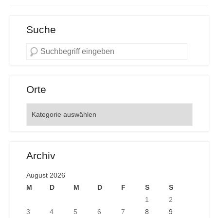
Suche
Orte
Orte
Archiv
August 2026
M
D
M
D
F
S
S
1
2
3
4
5
6
7
8
9