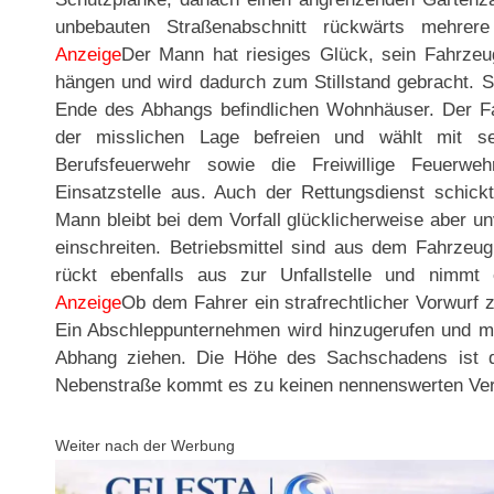
unbebauten Straßenabschnitt rückwärts mehrer
Anzeige
Der Mann hat riesiges Glück, sein Fahrze
hängen und wird dadurch zum Stillstand gebracht. S
Ende des Abhangs befindlichen Wohnhäuser. Der Fa
der misslichen Lage befreien und wählt mit 
Berufsfeuerwehr sowie die Freiwillige Feuerwe
Einsatzstelle aus. Auch der Rettungsdienst schick
Mann bleibt bei dem Vorfall glücklicherweise aber u
einschreiten. Betriebsmittel sind aus dem Fahrzeug 
rückt ebenfalls aus zur Unfallstelle und nimmt
Anzeige
Ob dem Fahrer ein strafrechtlicher Vorwurf z
Ein Abschleppunternehmen wird hinzugerufen und 
Abhang ziehen. Die Höhe des Sachschadens ist de
Nebenstraße kommt es zu keinen nennenswerten Ve
Weiter nach der Werbung