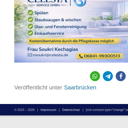
127
Veröffentlicht unter
Saarbrücken
© 2015 – 2026 |
Impressum
|
Datenschutz
| [rcb-consent type="change" tag