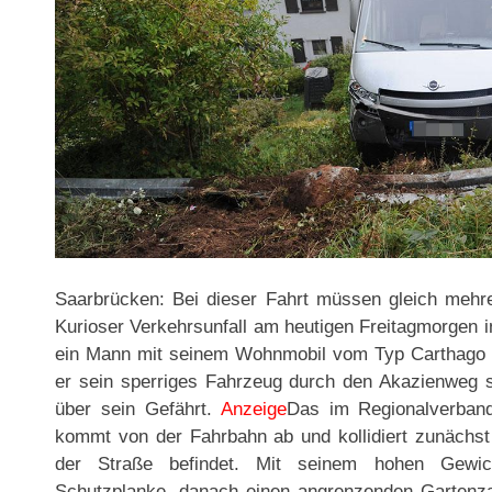
Saarbrücken: Bei dieser Fahrt müssen gleich mehr
Kurioser Verkehrsunfall am heutigen Freitagmorgen i
ein Mann mit seinem Wohnmobil vom Typ Carthago i
er sein sperriges Fahrzeug durch den Akazienweg steu
über sein Gefährt.
Anzeige
Das im Regionalverban
kommt von der Fahrbahn ab und kollidiert zunächst 
der Straße befindet. Mit seinem hohen Gewic
Schutzplanke, danach einen angrenzenden Gartenz