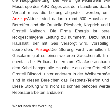
die Hauptgasleitung! Die Freiwillige Feuerwehr w
Messtrupp des ABC-Zuges aus dem Landkreis Saarlou
Verlauf muss die Leitung abgestellt werden, um 
Anzeige
Aktuell sind dadurch rund 500 Haushalte 
Betroffen sind die Ortsteile Piesbach, Körprich und
Ortsteil Nalbach. Die Firma Energis ist bere
leckgeschlagene Leitung zu kümmern. Dazu müsse
Haushalt, der mit Gas versorgt wird, vorstell
überprüfen.
Anzeige
Die Störung wird vermutlich
Gasalarm gibt es einen weiteren Zwischenfall. Im O
ebenfalls bei Erdbauarbeiten zum Glasfaserausbau e
dem Kabel hängen alle Haushalte aus dem Ortsteil K
Ortsteil Bilsdorf, unter anderem in der Weiherstraß
sind in diesen Bereichen das Festnetz-Telefon und 
Diese Störung wird nicht so schnell behoben werden
Reparaturarbeiten andauern.
Weiter nach der Werbung