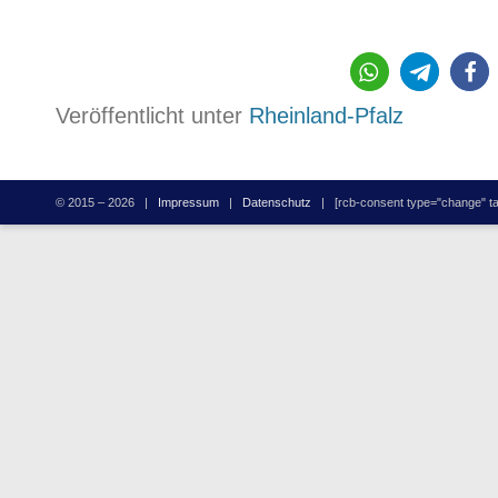
Veröffentlicht unter
Rheinland-Pfalz
© 2015 – 2026 |
Impressum
|
Datenschutz
| [rcb-consent type="change" tag