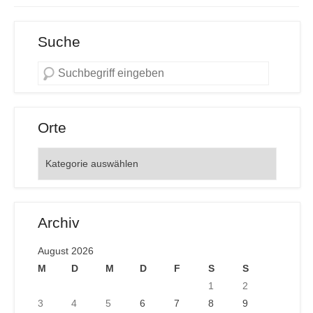
Suche
Orte
Orte
Archiv
August 2026
M
D
M
D
F
S
S
1
2
3
4
5
6
7
8
9