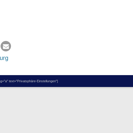
urg
="a" text="Privatsphäre-Einstellungen"]