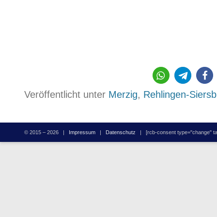
Veröffentlicht unter
Merzig
,
Rehlingen-Siersb
© 2015 – 2026 |
Impressum
|
Datenschutz
| [rcb-consent type="change" tag