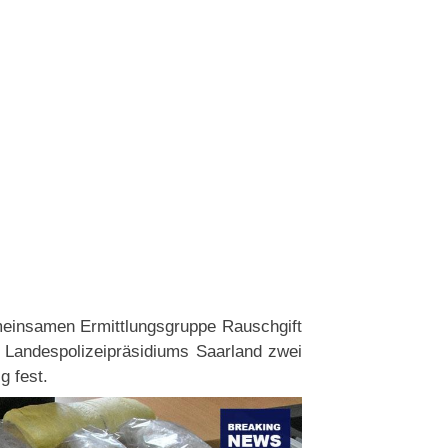
insamen Ermittlungsgruppe Rauschgift
 Landespolizeipräsidiums Saarland zwei
g fest.