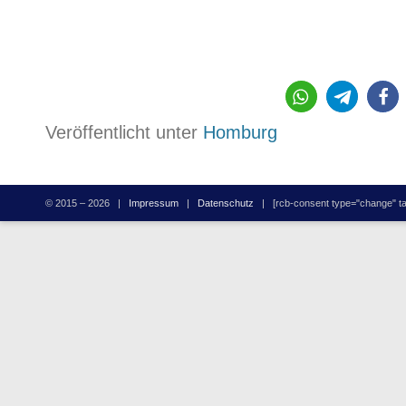
578
Veröffentlicht unter
Homburg
© 2015 – 2026 |
Impressum
|
Datenschutz
| [rcb-consent type="change" tag