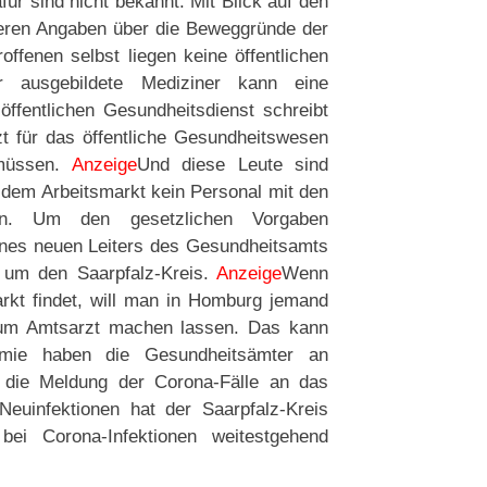
r sind nicht bekannt. Mit Blick auf den
teren Angaben über die Beweggründe der
offenen selbst liegen keine öffentlichen
r ausgebildete Mediziner kann eine
ffentlichen Gesundheitsdienst schreibt
zt für das öffentliche Gesundheitswesen
 müssen.
Anzeige
Und diese Leute sind
dem Arbeitsmarkt kein Personal mit den
nnen. Um den gesetzlichen Vorgaben
ines neuen Leiters des Gesundheitsamts
 um den Saarpfalz-Kreis.
Anzeige
Wenn
rkt findet, will man in Homburg jemand
zum Amtsarzt machen lassen. Das kann
emie haben die Gesundheitsämter an
 die Meldung der Corona-Fälle an das
Neuinfektionen hat der Saarpfalz-Kreis
bei Corona-Infektionen weitestgehend