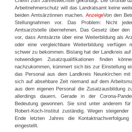
Chefin zum Jahreswechsel gekündigt. Die Gründe dafü
Arbeitnehmerschutz will das Landratsamt keine wei
beiden Amtsärztinnen machen.
Anzeige
Von den Betr
Stellungnahmen vor. Das Problem: Nicht jede
Amtsarztstelle übernehmen. Das Gesetz über den ö
vor, dass Amtsärzte über eine Weiterbildung als Ar
oder eine vergleichbare Weiterbildung verfügen
schwer zu bekommen. Bislang hat der Landkreis auf 
notwendigen Zusatzqualifikationen finden kö
nachzukommen, kümmert sich bis zur Einstellung e
das Personal aus dem Landkreis Neunkirchen mit
sich auf absehbare Zeit niemand auf dem Arbeitsma
aus dem eigenen Personal die Zusatzausbildung 
allerdings dauern. Gerade in der Corona-Pand
Bedeutung gewonnen. Sie sind unter anderem für
Robert-Koch-Institut zuständig. Wegen steigender 
Ende letzten Jahres die Kontaktnachverfolgung 
eingestellt.