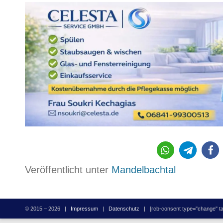
Veröffentlicht unter
Mandelbachtal
© 2015 – 2026 |
Impressum
|
Datenschutz
| [rcb-consent type="change" tag