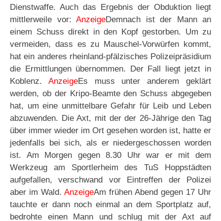
Dienstwaffe. Auch das Ergebnis der Obduktion liegt
mittlerweile vor:
Anzeige
Demnach ist der Mann an
einem Schuss direkt in den Kopf gestorben. Um zu
vermeiden, dass es zu Mauschel-Vorwürfen kommt,
hat ein anderes rheinland-pfälzisches Polizeipräsidium
die Ermittlungen übernommen. Der Fall liegt jetzt in
Koblenz.
Anzeige
Es muss unter anderem geklärt
werden, ob der Kripo-Beamte den Schuss abgegeben
hat, um eine unmittelbare Gefahr für Leib und Leben
abzuwenden. Die Axt, mit der der 26-Jährige den Tag
über immer wieder im Ort gesehen worden ist, hatte er
jedenfalls bei sich, als er niedergeschossen worden
ist. Am Morgen gegen 8.30 Uhr war er mit dem
Werkzeug am Sportlerheim des TuS Hoppstädten
aufgefallen, verschwand vor Eintreffen der Polizei
aber im Wald.
Anzeige
Am frühen Abend gegen 17 Uhr
tauchte er dann noch einmal an dem Sportplatz auf,
bedrohte einen Mann und schlug mit der Axt auf