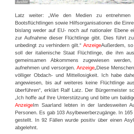
Latz weiter: „Wie den Medien zu entnehmen i
Bootsflüchtlingen sowie Hilfsorganisationen die Einre
bislang weder auf EU- noch auf nationaler Ebene e
zur Aufnahme dieser Flüchtlinge gibt. Dies führt z
unbedingt zu verhindern gilt.“
Anzeige
Außerdem, so 
soll der italienische Staat Flüchtlinge, die ihm
gemeinsamen Abkommens zugewiesen werden, n
aufnehmen und versorgen.
Anzeige
„Diese Menschen 
völliger Obdach- und Mittellosigkeit. Ich habe dah
angewiesen, bis auf weiteres keine Flüchtlinge au
überführen“, erklärt Ralf Latz. Der Bürgermeister s
„Ich hoffe auf Ihre Unterstützung und bitte um baldi
Anzeige
Im Saarland lebten in der landesweiten A
Personen. Es gab 103 Asylbewerberzugänge. In 165 F
gestellt. In 92 Fällen wurde positiv über einen As
abgelehnt.