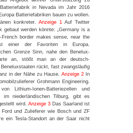
Batteriefabrik in Nevada im Jahr 2016
Europa Batteriefabriken bauen zu wollen.
änen konkreter.
Anzeige 1
Auf Twitter
ik gebaut werden könnte: „Germany is a
n-French border makes sense, near the
ist einer der Favoriten in Europa.
schen Grenze Sinn, nahe den Benelux-
arte an, stößt man an der deutsch-
 Beneluxstaaten rückt, fast zwangsläufig
 ganz in der Nähe zu Hause.
Anzeige 2
In
omobilzulieferer Grohmann Engineering.
on Lithium-Ionen-Batteriezellen und
, im niederländischen Tilburg, gibt es
stellt wird.
Anzeige 3
Das Saarland ist
r Ford und Zulieferer wie Bosch und ZF
e ein Tesla-Standort an der Saar nicht