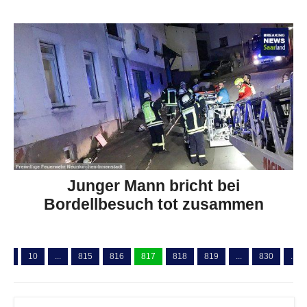
Junger Mann bricht bei
Bordellbesuch tot zusammen
...
10
...
815
816
817
818
819
...
830
...