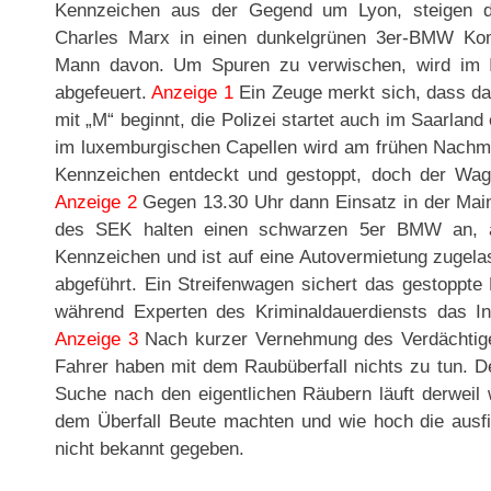
Kennzeichen aus der Gegend um Lyon, steigen d
Charles Marx in einen dunkelgrünen 3er-BMW Kom
Mann davon. Um Spuren zu verwischen, wird im I
abgefeuert.
Anzeige 1
Ein Zeuge merkt sich, dass d
mit „M“ beginnt, die Polizei startet auch im Saarlan
im luxemburgischen Capellen wird am frühen Nachm
Kennzeichen entdeckt und gestoppt, doch der Wage
Anzeige 2
Gegen 13.30 Uhr dann Einsatz in der Main
des SEK halten einen schwarzen 5er BMW an, 
Kennzeichen und ist auf eine Autovermietung zuge
abgeführt. Ein Streifenwagen sichert das gestoppte
während Experten des Kriminaldauerdiensts das I
Anzeige 3
Nach kurzer Vernehmung des Verdächtigen
Fahrer haben mit dem Raubüberfall nichts zu tun. De
Suche nach den eigentlichen Räubern läuft derweil 
dem Überfall Beute machten und wie hoch die ausfie
nicht bekannt gegeben.