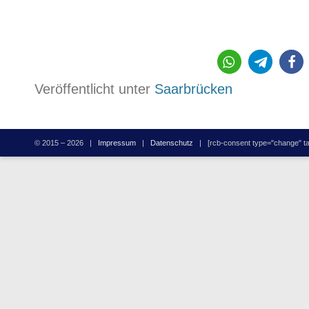
1
Veröffentlicht unter
Saarbrücken
© 2015 – 2026 |
Impressum
|
Datenschutz
| [rcb-consent type="change" tag