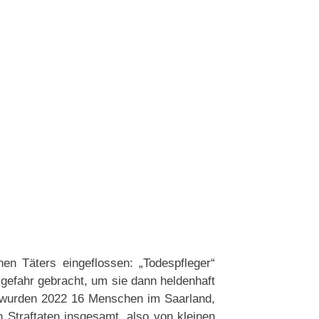
nen Täters eingeflossen: „Todespfleger“
sgefahr gebracht, um sie dann heldenhaft
t wurden 2022 16 Menschen im Saarland,
n Straftaten insgesamt, also von kleinen