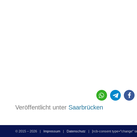
Veröffentlicht unter
Saarbrücken
© 2015 – 2026 |
Impressum
|
Datenschutz
| [rcb-consent type="change" tag